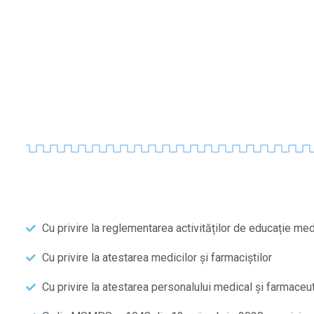
Cu privire la reglementarea activităților de educație me
Cu privire la atestarea medicilor și farmaciștilor
Cu privire la atestarea personalului medical și farmaceut