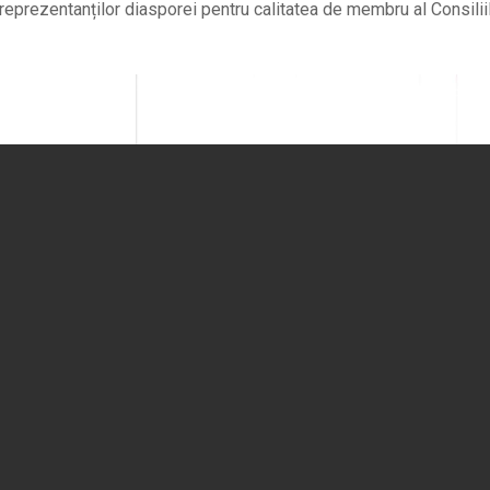
 reprezentanților diasporei pentru calitatea de membru al Consilii