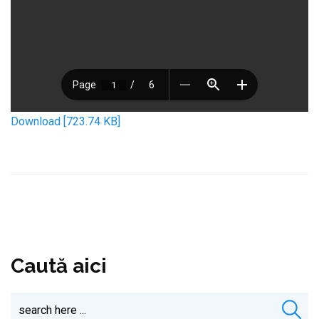
Download [723.74 KB]
Caută aici