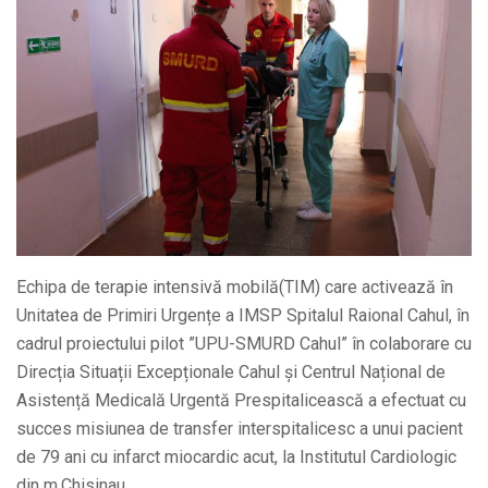
Echipa de terapie intensivă mobilă(TIM) care activează în
Unitatea de Primiri Urgențe a IMSP Spitalul Raional Cahul, în
cadrul proiectului pilot ”UPU-SMURD Cahul” în colaborare cu
Direcția Situații Excepționale Cahul și Centrul Național de
Asistență Medicală Urgentă Prespitalicească a efectuat cu
succes misiunea de transfer interspitalicesc a unui pacient
de 79 ani cu infarct miocardic acut, la Institutul Cardiologic
din m.Chisinau.