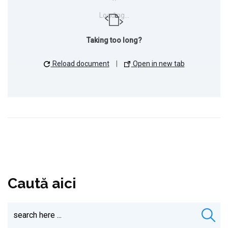
Loading…
Taking too long?
Reload document
|
Open in new tab
Caută aici