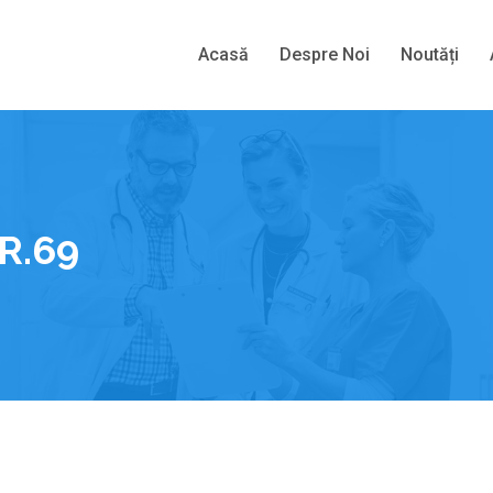
Acasă
Despre Noi
Noutăți
R.69