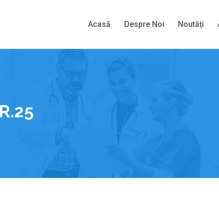
Acasă
Despre Noi
Noutăți
R.25