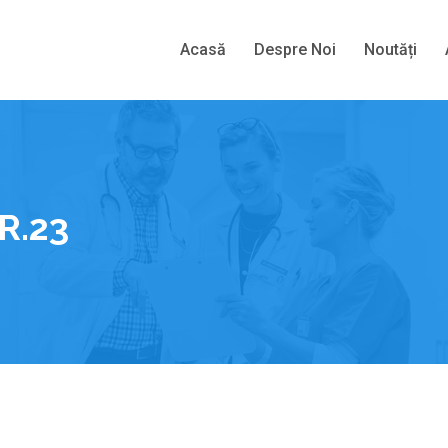
Acasă
Despre Noi
Noutăți
R.23