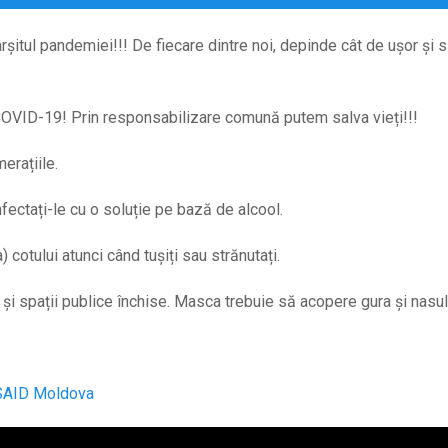
rșitul pandemiei!!! De fiecare dintre noi, depinde cât de ușor și 
COVID-19! Prin responsabilizare comună putem salva vieți!!!
erațiile.
ectați-le cu o soluție pe bază de alcool.
) cotului atunci când tușiți sau strănutați.
 și spații publice închise. Masca trebuie să acopere gura și nasul
SAID Moldova